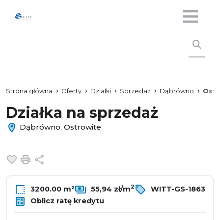
Strona główna
Oferty
Działki
Sprzedaż
Dąbrówno
Ostr
Działka na sprzedaż
Dąbrówno, Ostrowite
Dodaj do ulubionych
Drukuj
Udostępnij
2
3200.00 m²
55,94 zł/m
WITT-GS-1863
Oblicz ratę kredytu