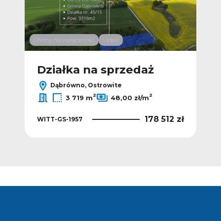
Oferta na wyłączność
Video
Działka na sprzedaż
Dąbrówno, Ostrowite
2
2
3 719 m
48,00 zł/m
178 512 zł
WITT-GS-1957