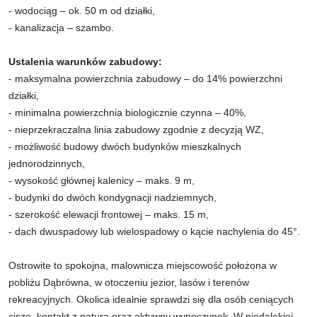
- wodociąg – ok. 50 m od działki,
- kanalizacja – szambo.
Ustalenia warunków zabudowy:
- maksymalna powierzchnia zabudowy – do 14% powierzchni
działki,
- minimalna powierzchnia biologicznie czynna – 40%,
- nieprzekraczalna linia zabudowy zgodnie z decyzją WZ,
- możliwość budowy dwóch budynków mieszkalnych
jednorodzinnych,
- wysokość głównej kalenicy – maks. 9 m,
- budynki do dwóch kondygnacji nadziemnych,
- szerokość elewacji frontowej – maks. 15 m,
- dach dwuspadowy lub wielospadowy o kącie nachylenia do 45°.
Ostrowite to spokojna, malownicza miejscowość położona w
pobliżu Dąbrówna, w otoczeniu jezior, lasów i terenów
rekreacyjnych. Okolica idealnie sprawdzi się dla osób ceniących
ciszę, kontakt z naturą oraz aktywny wypoczynek. W niedalekiej