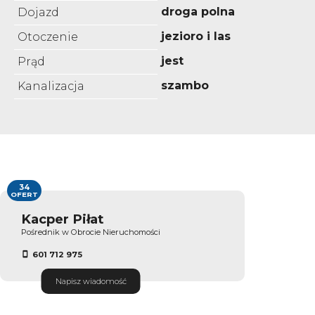
droga polna
Dojazd
jezioro i las
Otoczenie
jest
Prąd
szambo
Kanalizacja
34
OFERT
Kacper Piłat
Pośrednik w Obrocie Nieruchomości
601 712 975
Napisz wiadomość