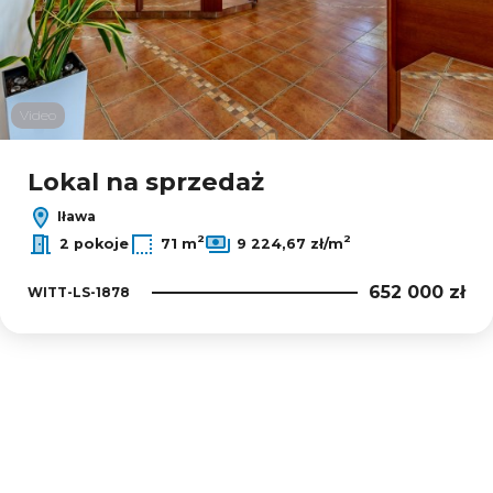
Video
Lokal na sprzedaż
Iława
2
2
2 pokoje
71 m
9 224,67 zł/m
652 000 zł
WITT-LS-1878