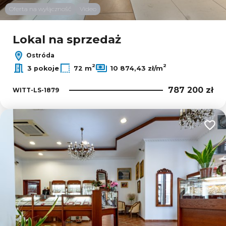
Oferta na wyłączność
Video
Lokal na sprzedaż
Ostróda
2
2
3 pokoje
72 m
10 874,43 zł/m
787 200 zł
WITT-LS-1879
Dodaj