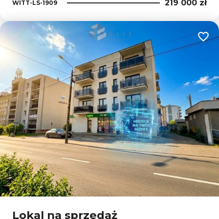
219 000 zł
WITT-LS-1909
Dodaj
Lokal na sprzedaż