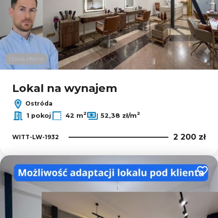
Nowa oferta
Lokal na wynajem
Ostróda
2
2
1 pokoj
42 m
52,38 zł/m
2 200 zł
WITT-LW-1932
Dodaj