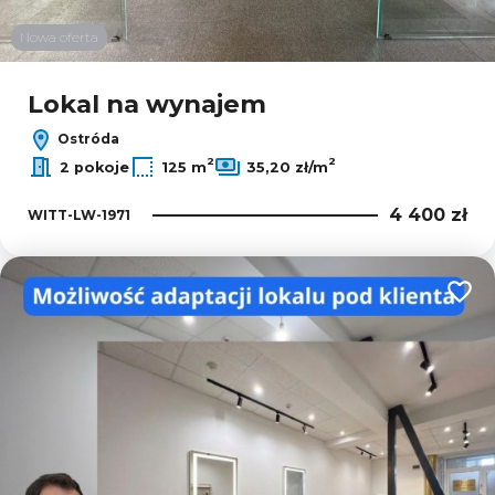
Nowa oferta
Lokal na wynajem
Ostróda
2
2
2 pokoje
125 m
35,20 zł/m
4 400 zł
WITT-LW-1971
Dodaj