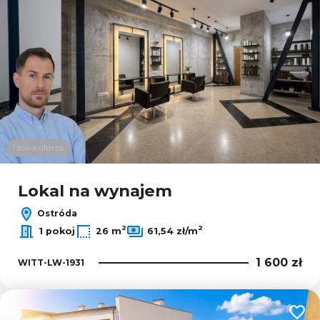
Nowa oferta
Lokal na wynajem
Ostróda
2
2
1 pokoj
26 m
61,54 zł/m
1 600 zł
WITT-LW-1931
Dodaj