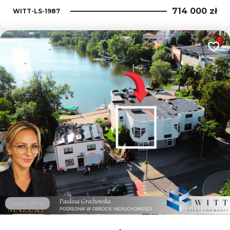
714 000 zł
WITT-LS-1987
Dodaj
Nowa oferta