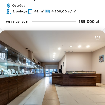
Ostróda
2
2
2 pokoje
42 m
4 500,00 zł/m
189 000 zł
WITT-LS-1908
Dodaj