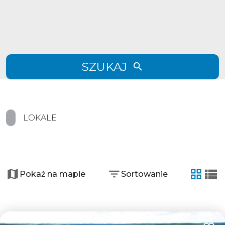
SZUKAJ
LOKALE
+
−
Pokaż na mapie
Sortowanie
tabela
list