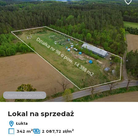
Dodaj
6
Oferta na wyłączność
Leaflet
Lokal na sprzedaż
Łukta
2
2
342 m
2 087,72 zł/m