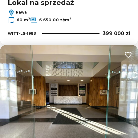
Lokal na sprzedaż
Iława
2
2
60 m
6 650,00 zł/m
399 000 zł
WITT-LS-1983
Dodaj