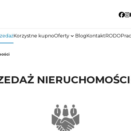
So
rzedaż
Korzystne kupno
Oferty
Blog
Kontakt
RODO
Pra
mości
ZEDAŻ NIERUCHOMOŚCI