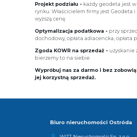
Projekt podziału -
każdy geodeta jest w 
rynku. Właścicielem firmy jest Geodeta 
wyższą cenę.
Optymalizacja podatkowa -
przy sprzed
dochodowy, opłata adiacencka, opłata p
Zgoda KOWR na sprzedaż -
uzyskanie 
bierzemy to na siebie.
Wypróbuj nas za darmo i bez zobowią
jej korzystną sprzedaż.
Biuro nieruchomości Ostróda
WITT Nieruchomości Sp. z o.o.