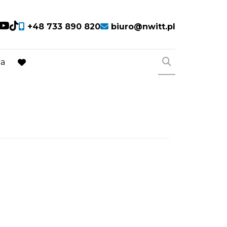
cial link
Social link
Social link
Social link
+48 733 890 820
biuro@nwitt.pl
ca
favorite