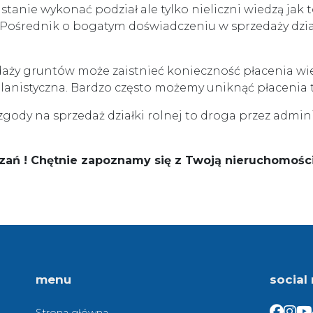
stanie wykonać podział ale tylko nieliczni wiedzą jak
i Pośrednik o bogatym doświadczeniu w sprzedaży dział
aży gruntów może zaistnieć konieczność płacenia wiel
lanistyczna. Bardzo często możemy uniknąć płacenia ty
zgody na sprzedaż działki rolnej to droga przez admi
zań ! Chętnie zapoznamy się z Twoją nieruchomośc
menu
social
Facebo
Face
Fa
Strona główna