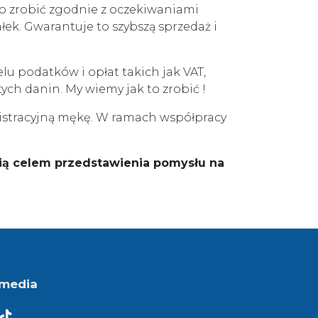
 to zrobić zgodnie z oczekiwaniami
ek. Gwarantuje to szybszą sprzedaż i
u podatków i opłat takich jak VAT,
ch danin. My wiemy jak to zrobić !
nistracyjną mękę. W ramach współpracy
ią celem przedstawienia pomysłu na
 media
ok
book
cebook
Facebook