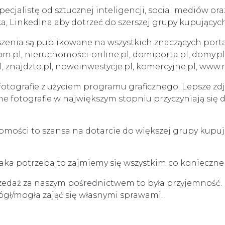
cjalistę od sztucznej inteligencji, social mediów or
a, Linkedlna aby dotrzeć do szerszej grupy kupujących
szenia są publikowane na wszystkich znaczących port
m.pl, nieruchomości-online.pl, domiporta.pl, domy.pl, o
y.pl, znajdzto.pl, noweinwestycje.pl, komercyjne.pl, www
otografie z użyciem programu graficznego. Lepsze zdj
ne fotografie w największym stopniu przyczyniają się
omości to szansa na dotarcie do większej grupy kup
t taka potrzeba to zajmiemy się wszystkim co konieczn
zedaż za naszym pośrednictwem to była przyjemność.
gł/mogła zająć się własnymi sprawami.