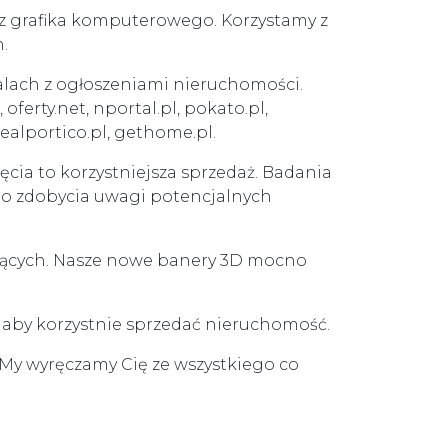
az grafika komputerowego. Korzystamy z
.
alach z ogłoszeniami nieruchomości.
ferty.net, nportal.pl, pokato.pl,
.realportico.pl, gethome.pl.
ęcia to korzystniejsza sprzedaż. Badania
 do zdobycia uwagi potencjalnych
ujących. Nasze nowe banery 3D mocno
e aby korzystnie sprzedać nieruchomość.
 My wyręczamy Cię ze wszystkiego co