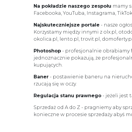
Na pokładzie naszego zespołu
mamy spe
Facebooka, YouTuba, Instagrama, TikTok
Najskuteczniejsze portale
- nasze ogło
Korzystamy między innymi z olx.pl, otodo
okolica.pl, lento.pl, trovit.pl, domofert
Photoshop
- profesjonalnie obrabiamy f
jednoznacznie pokazują, że profesjonal
kupujących.
Baner
- postawienie baneru na nieruch
rzucają się w oczy.
Regulacja stanu prawnego
- jeżeli jes
Sprzedaż od A do Z - pragniemy aby spr
konieczne w procesie sprzedaży abyś mó