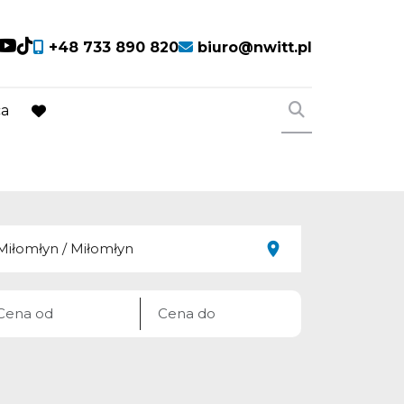
cial link
Social link
Social link
Social link
+48 733 890 820
biuro@nwitt.pl
ca
favorite