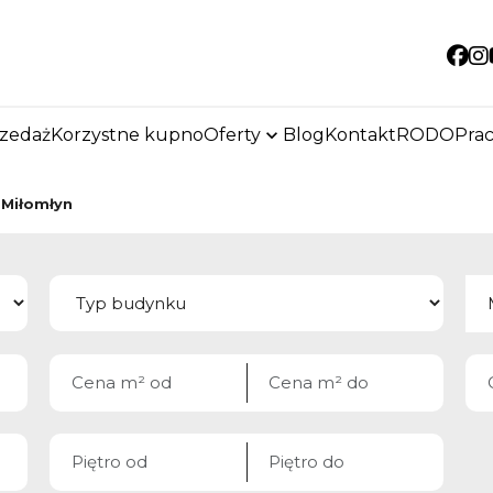
So
rzedaż
Korzystne kupno
Oferty
Blog
Kontakt
RODO
Pra
Miłomłyn