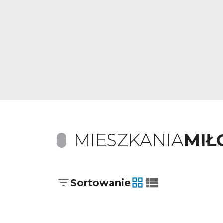
MIESZKANIA
MIŁ
Sortowanie
tabela
lista